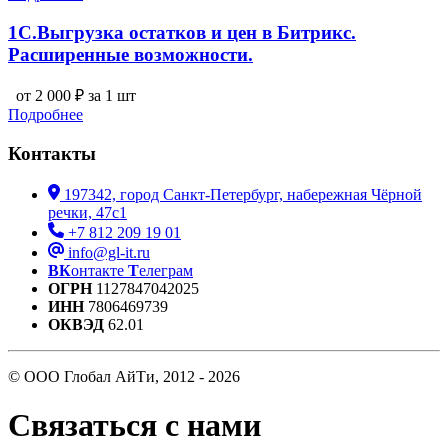
1С.Выгрузка остатков и цен в Битрикс.
Расширенные возможности.
от 2 000 ₽ за 1 шт
Подробнее
Контакты
197342, город Санкт-Петербург, набережная Чёрной
речки, 47с1
+7 812 209 19 01
info@gl-it.ru
ВК
онтакте
Т
елеграм
ОГРН
1127847042025
ИНН
7806469739
ОКВЭД
62.01
© ООО Глобал АйТи, 2012 - 2026
Связаться с нами