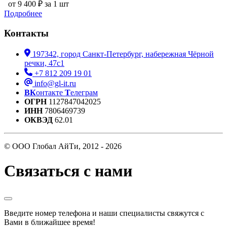
от 9 400 ₽ за 1 шт
Подробнее
Контакты
197342, город Санкт-Петербург, набережная Чёрной
речки, 47с1
+7 812 209 19 01
info@gl-it.ru
ВК
онтакте
Т
елеграм
ОГРН
1127847042025
ИНН
7806469739
ОКВЭД
62.01
© ООО Глобал АйТи, 2012 - 2026
Связаться с нами
Введите номер телефона и наши специалисты свяжутся с
Вами в ближайшее время!